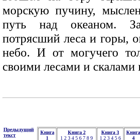
морскую пучину, мысле
путь над океаном. За
потрясший леса и горы, о
небо. И от могучего то
своими лесами и скалами 
Предыдущий
Книга
Книга 2
Книга 3
Книг
текст
1
1
2
3
4
5
6
7
8
9
1
2
3
4
5
6
4