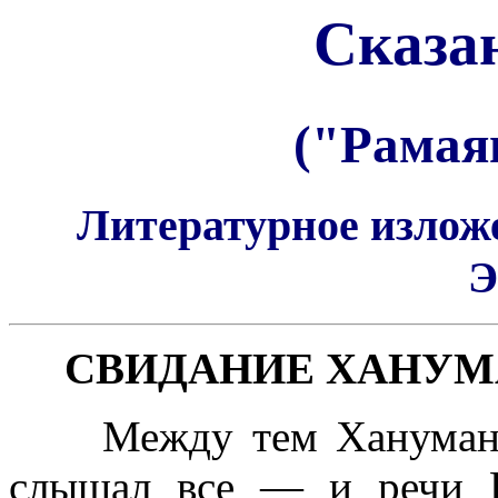
Сказа
("Рамая
Литературное изложе
Э
СВИДАНИЕ ХАНУМА
Между тем Хануман, си
слышал все — и речи Р