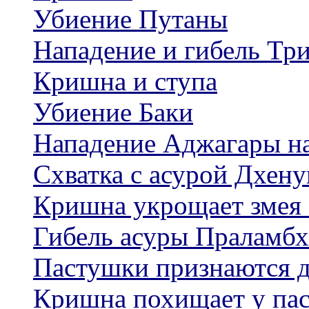
Убиение Путаны
Нападение и гибель Тр
Кришна и ступа
Убиение Баки
Нападение Аджагары н
Схватка с асурой Дхену
Кришна укрощает змея
Гибель асуры Праламб
Пастушки признаются д
Кришна похищает у па